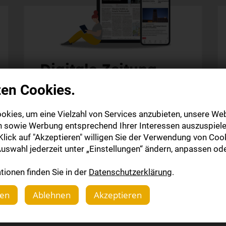
Digitale Zeitung
zen Cookies.
Alle Inhalte auf stuttgarter-zeitung.de
Alle Web-Inhalte der StZ-App
okies, um eine Vielzahl von Services anzubieten, unsere Web
Die digitale Ausgabe als E-Paper (Mo.-So.)
n sowie Werbung entsprechend Ihrer Interessen auszuspiele
Die gedruckte Ausgabe im Briefkasten
lick auf "Akzeptieren" willigen Sie der Verwendung von Cook
uswahl jederzeit unter „Einstellungen“ ändern, anpassen ode
Mehr erfahren
ionen finden Sie in der
Datenschutzerklärung
.
gen
Ablehnen
Akzeptieren