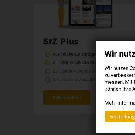
StZ Plus
Wir nut
Alle Inhalte auf stuttgarter-zeitung.de
Alle Web-Inhalte der StZ-App
Wir nutzen Co
Die digitale Ausgabe als E-Paper (Mo.-So.)
zu verbesser
Die gedruckte Ausgabe im Briefkasten
messen. Mit K
können Ihre A
Mehr erfahren
Mehr Informat
Einstellun