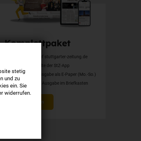
Komplettpaket
Alle Inhalte auf stuttgarter-zeitung.de
Alle Web-Inhalte der StZ-App
site stetig
Die digitale Ausgabe als E-Paper (Mo.-So.)
n und zu
Die gedruckte Ausgabe im Briefkasten
ies ein. Sie
r widerrufen.
Mehr erfahren