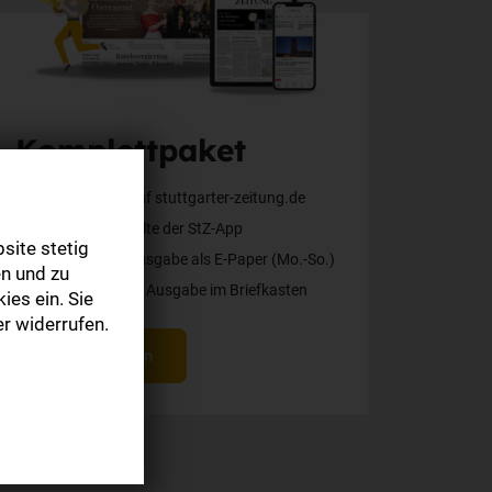
Komplettpaket
Alle Inhalte auf stuttgarter-zeitung.de
Alle Web-Inhalte der StZ-App
site stetig
Die digitale Ausgabe als E-Paper (Mo.-So.)
n und zu
Die gedruckte Ausgabe im Briefkasten
ies ein. Sie
r widerrufen.
Mehr erfahren