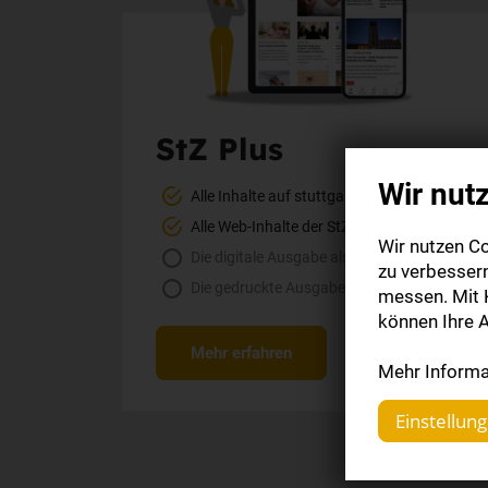
StZ Plus
Wir nut
Alle Inhalte auf stuttgarter-zeitung.de
Alle Web-Inhalte der StZ-App
Wir nutzen Co
Die digitale Ausgabe als E-Paper (Mo.-So.)
zu verbesser
Die gedruckte Ausgabe im Briefkasten
messen. Mit K
können Ihre A
Mehr erfahren
Mehr Informat
Einstellun